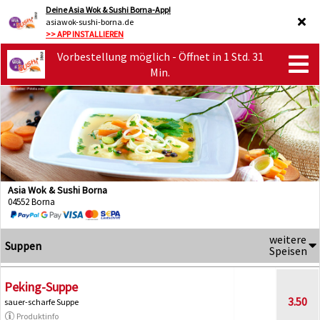
Deine Asia Wok & Sushi Borna-App!
asiawok-sushi-borna.de
>> APP INSTALLIEREN
Vorbestellung möglich - Öffnet in 1 Std. 31
Min.
Asia Wok & Sushi Borna
04552 Borna
weitere
Suppen
Speisen
Peking-Suppe
3.50
sauer-scharfe Suppe
Produktinfo