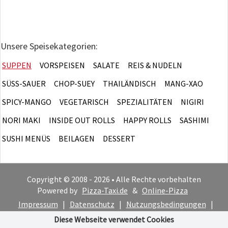
Unsere Speisekategorien:
SUPPEN
VORSPEISEN
SALATE
REIS & NUDELN
SÜSS-SAUER
CHOP-SUEY
THAILÄNDISCH
MANG-XAO
SPICY-MANGO
VEGETARISCH
SPEZIALITÄTEN
NIGIRI
NORI MAKI
INSIDE OUT ROLLS
HAPPY ROLLS
SASHIMI
SUSHI MENÜS
BEILAGEN
DESSERT
Copyright © 2008 - 2026 • Alle Rechte vorbehalten
Powered by
Pizza-Taxi.de
&
Online-Pizza
Impressum
|
Datenschutz
|
Nutzungsbedingungen
|
Cookie-Hinweis
Diese Webseite verwendet Cookies